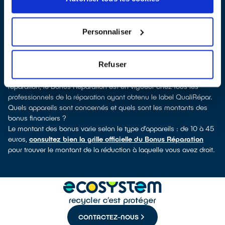
QualiRépar
. En cliquant sur la fiche détaillée du réparateur, vous
découvrirez pour quels types d’appareils ce professionnel a
obtenu le label. Congélateur, lave-vaisselle, petit électroménager,
Personnaliser
télévision, téléphone mobile, outils électriques : à chaque famille
d’équipements son réparateur spécialisé et labellisé QualiRépar.
Consulter l’annuaire
Refuser
Comment bénéficier du Bonus Réparation à Azay-le-Rideau ?
Déduit instantanément et de manière visible de la facture de
réparation, le Bonus Réparation est en vigueur chez tous les
professionnels de la réparation ayant obtenu le label QualiRépar.
Quels appareils sont concernés et quels sont les montants des
bonus financiers ?
Le montant des bonus varie selon le type d’appareils : de 10 à 45
euros,
consultez bien la grille officielle du Bonus Réparation
pour trouver le montant de la réduction à laquelle vous avez droit.
CONTACTEZ-NOUS