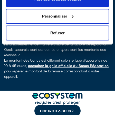
verrez pour quels types d’appareils ce professionnel a obtenu le
label. Congélateur, sèche-linge, petit électroménager, télévision,
téléphone mobile, outils électriques : à chaque famille
Personnaliser
d’équipements son réparateur spécialisé et labellisé QualiRépar.
Consulter l’annuaire
Comment bénéficier du Bonus Réparation à Luynes ?
Refuser
Le Bonus Réparation est en vigueur chez tous les professionnels
de la réparation ayant obtenu le label QualiRépar. Il est déduit
instantanément et de manière visible de la facture de réparation.
Quels appareils sont concernés et quels sont les montants des
remises ?
Le montant des bonus est différent selon le type d’appareils : de
10 à 45 euros,
consultez la grille officielle du Bonus Réparation
pour repérer le montant de la remise correspondant à votre
appareil.
CONTACTEZ-NOUS