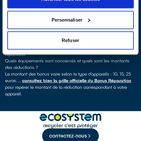
verrez pour quels types d’appareils ce professionnel a obtenu le
label. Réfrigérateur, lave-vaisselle, petit électroménager, télé,
smartphone, outillage électroportatif : à chaque famille
Personnaliser
d’équipements son réparateur spécialisé et labellisé QualiRépar.
Comment bénéficier du Bonus Réparation à Seyssins ?
Le Bonus Réparation est en vigueur chez tous les professionnels
Refuser
de la réparation ayant obtenu le label QualiRépar. Il est déduit
instantanément et de manière visible de la facture par le
réparateur.
Quels équipements sont concernés et quels sont les montants
des réductions ?
Le montant des bonus varie selon le type d’appareils : 10, 15, 25
euros...,
consultez bien la grille officielle du Bonus Réparation
pour repérer le montant de la réduction correspondant à votre
appareil.
CONTACTEZ-NOUS