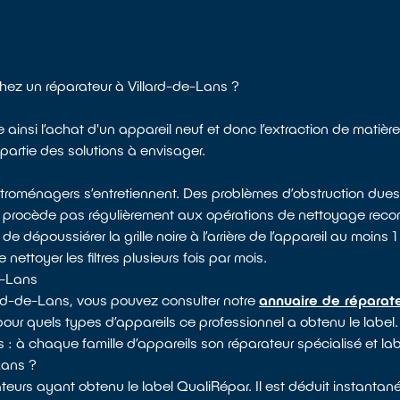
chez un réparateur à Villard-de-Lans ?
e ainsi l’achat d'un appareil neuf et donc l’extraction de matièr
 partie des solutions à envisager.
ectroménagers s’entretiennent. Des problèmes d’obstruction dues
e procède pas régulièrement aux opérations de nettoyage reco
époussiérer la grille noire à l’arrière de l’appareil au moins 1 f
nettoyer les filtres plusieurs fois par mois.
e-Lans
lard-de-Lans, vous pouvez consulter notre
annuaire de réparate
 pour quels types d’appareils ce professionnel a obtenu le label.
s : à chaque famille d’appareils son réparateur spécialisé et lab
Lans ?
eurs ayant obtenu le label QualiRépar. Il est déduit instantané