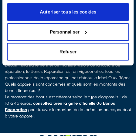
Pour trouver un réparateur d’appareils électriques à Mont-près-
Chambord, vous pouvez consulter notre
annuaire de réparateurs
Autoriser tous les cookies
labellisés QualiRépar
. En cliquant sur la fiche détaillée du
réparateur, vous verrez pour quels types d’appareils ce
professionnel a obtenu le label. Congélateur, lave-linge, petit
Personnaliser
électroménager, télé, téléphone mobile, outillage électroportatif :
à chaque famille d’appareils son réparateur spécialisé et labellisé
QualiRépar.
Refuser
Comment bénéficier du Bonus Réparation à Mont-près-
Chambord ?
Déduit instantanément et de manière visible de la facture de
réparation, le Bonus Réparation est en vigueur chez tous les
professionnels de la réparation qui ont obtenu le label QualiRépar.
Quels appareils sont concernés et quels sont les montants des
bonus financiers ?
Le montant des bonus est différent selon le type d’appareils : de
10 à 45 euros,
consultez bien la grille officielle du Bonus
Réparation
pour trouver le montant de la réduction correspondant
à votre appareil.