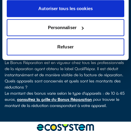
Pour trouver un réparateur d’électroménager à Saint-Gervais-la-
Forêt, vous pouvez consulter notre
annuaire de réparateurs
Autoriser tous les cookies
labellisés QualiRépar
. En cliquant sur la fiche détaillée du
réparateur, vous verrez pour quels types d’appareils ce
professionnel a obtenu le label. Réfrigérateur, sèche-linge, petit
Personnaliser
électroménager, télévision, informatique, outillage électroportatif :
à chaque famille d’équipements son réparateur spécialisé et
labellisé QualiRépar.
Refuser
Comment bénéficier du Bonus Réparation à Saint-Gervais-la-
Forêt ?
Le Bonus Réparation est en vigueur chez tous les professionnels
de la réparation ayant obtenu le label QualiRépar. Il est déduit
instantanément et de manière visible de la facture de réparation.
Quels appareils sont concernés et quels sont les montants des
réductions ?
Le montant des bonus varie selon le type d’appareils : de 10 à 45
euros,
consultez la grille du Bonus Réparation
pour trouver le
montant de la réduction correspondant à votre appareil.