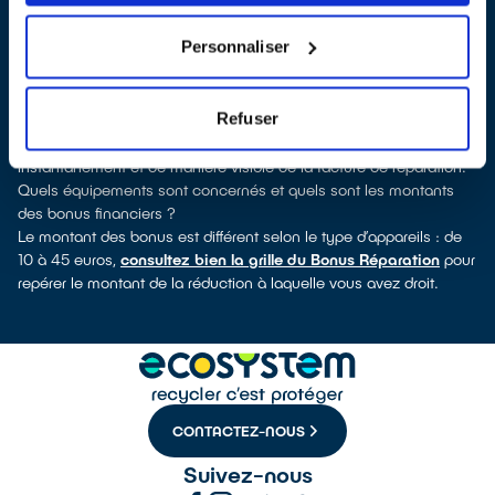
découvrirez pour quels types d’appareils ce professionnel a
obtenu le label. Réfrigérateur, sèche-linge, petit électroménager,
Personnaliser
TV, smartphone, outillage électroportatif : à chaque famille
d’équipements son réparateur spécialisé et labellisé QualiRépar.
Comment bénéficier du Bonus Réparation à Treillières ?
Refuser
Le Bonus Réparation est en vigueur chez tous les professionnels
de la réparation ayant obtenu le label QualiRépar. Il est déduit
instantanément et de manière visible de la facture de réparation.
Quels équipements sont concernés et quels sont les montants
des bonus financiers ?
Le montant des bonus est différent selon le type d’appareils : de
10 à 45 euros,
consultez bien la grille du Bonus Réparation
pour
repérer le montant de la réduction à laquelle vous avez droit.
CONTACTEZ-NOUS
Suivez-nous