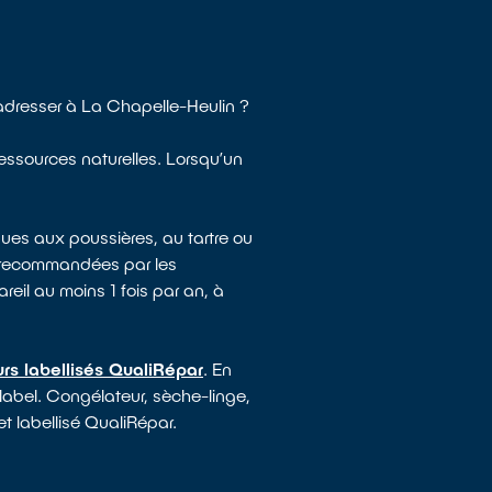
adresser à La Chapelle-Heulin ?
ressources naturelles. Lorsqu’un
ues aux poussières, au tartre ou
e recommandées par les
reil au moins 1 fois par an, à
rs labellisés QualiRépar
. En
 label. Congélateur, sèche-linge,
et labellisé QualiRépar.