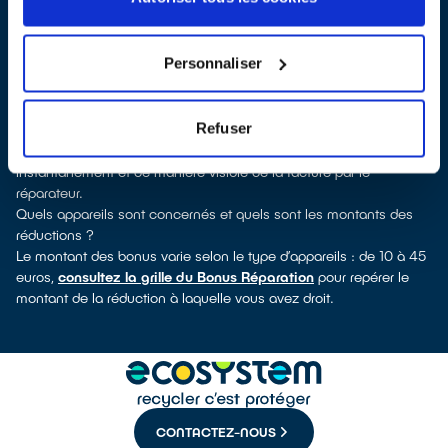
verrez pour quels types d’appareils ce professionnel a obtenu le
label. Congélateur, lave-vaisselle, petit électroménager, TV,
téléphone mobile, outillage électroportatif : à chaque famille
Personnaliser
d’appareils son réparateur spécialisé et labellisé QualiRépar.
Consulter l’annuaire
Comment bénéficier du Bonus Réparation à Derval ?
Refuser
Le Bonus Réparation est en vigueur chez tous les professionnels
de la réparation ayant obtenu le label QualiRépar. Il est déduit
instantanément et de manière visible de la facture par le
réparateur.
Quels appareils sont concernés et quels sont les montants des
réductions ?
Le montant des bonus varie selon le type d’appareils : de 10 à 45
euros,
consultez la grille du Bonus Réparation
pour repérer le
montant de la réduction à laquelle vous avez droit.
CONTACTEZ-NOUS