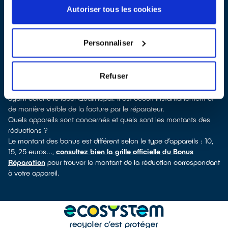
labellisés QualiRépar
. En cliquant sur la fiche détaillée du
Autoriser tous les cookies
réparateur, vous verrez pour quels types d’appareils ce
professionnel a obtenu le label. Réfrigérateur, lave-vaisselle, petit
électroménager, télé, smartphone, outillage électroportatif : à
Personnaliser
chaque famille d’équipements son réparateur spécialisé et
labellisé QualiRépar.
Consulter l’annuaire
Refuser
Comment bénéficier du Bonus Réparation à Sainte-Pazanne ?
Le Bonus Réparation est en vigueur chez tous les réparateurs
ayant obtenu le label QualiRépar. Il est déduit instantanément et
de manière visible de la facture par le réparateur.
Quels appareils sont concernés et quels sont les montants des
réductions ?
Le montant des bonus est différent selon le type d’appareils : 10,
15, 25 euros...,
consultez bien la grille officielle du Bonus
Réparation
pour trouver le montant de la réduction correspondant
à votre appareil.