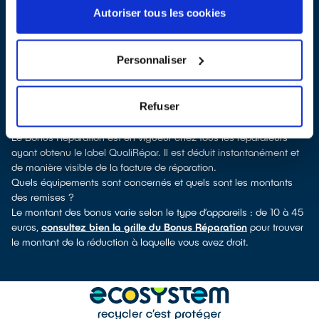
Joachim, vous pouvez consulter notre
annuaire de réparateurs
Autoriser tous les cookies
labellisés QualiRépar
. En cliquant sur la fiche détaillée du
réparateur, vous découvrirez pour quels types d’appareils ce
professionnel a obtenu le label. Réfrigérateur, lave-linge, petit
Personnaliser
électroménager, TV, smartphone, outillage électroportatif : à
chaque famille d’appareils son réparateur spécialisé et labellisé
QualiRépar.
Refuser
Consulter l’annuaire
Comment bénéficier du Bonus Réparation à Saint-Joachim ?
Le Bonus Réparation est en vigueur chez tous les réparateurs
ayant obtenu le label QualiRépar. Il est déduit instantanément et
de manière visible de la facture de réparation.
Quels équipements sont concernés et quels sont les montants
des remises ?
Le montant des bonus varie selon le type d’appareils : de 10 à 45
euros,
consultez bien la grille du Bonus Réparation
pour trouver
le montant de la réduction à laquelle vous avez droit.