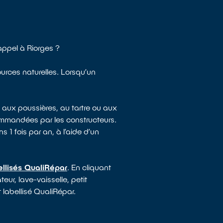
appel à Riorges ?
ources naturelles. Lorsqu’un
 aux poussières, au tartre ou aux
ommandées par les constructeurs.
s 1 fois par an, à l’aide d’un
ellisés QualiRépar
. En cliquant
eur, lave-vaisselle, petit
 labellisé QualiRépar.