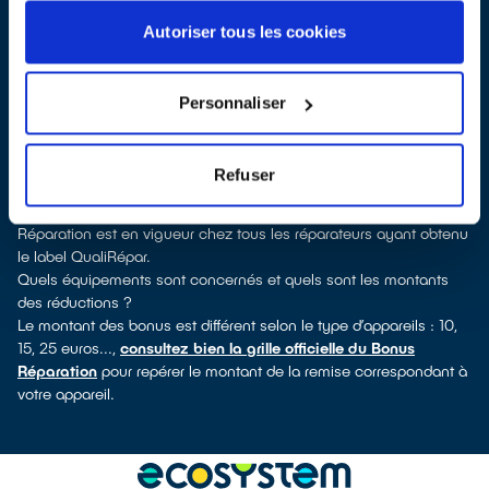
Puy, vous pouvez consulter notre
annuaire de réparateurs
labellisés QualiRépar
. En cliquant sur la fiche détaillée du
Autoriser tous les cookies
réparateur, vous verrez pour quels types d’appareils ce
professionnel a obtenu le label. Congélateur, lave-vaisselle, petit
électroménager, télé, smartphone, outillage électroportatif : à
Personnaliser
chaque famille d’équipements son réparateur spécialisé et
labellisé QualiRépar.
Comment bénéficier du Bonus Réparation à Saint-Romain-le-Puy
Refuser
?
Immédiatement déduit de la facture par le réparateur, le Bonus
Réparation est en vigueur chez tous les réparateurs ayant obtenu
le label QualiRépar.
Quels équipements sont concernés et quels sont les montants
des réductions ?
Le montant des bonus est différent selon le type d’appareils : 10,
15, 25 euros...,
consultez bien la grille officielle du Bonus
Réparation
pour repérer le montant de la remise correspondant à
votre appareil.