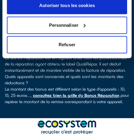
Malifaux, vous pouvez consulter notre
annuaire de réparateurs
Autoriser tous les cookies
labellisés QualiRépar
. En cliquant sur la fiche détaillée du
réparateur, vous verrez pour quels types d’appareils ce
professionnel a obtenu le label. Congélateur, lave-vaisselle, petit
Personnaliser
électroménager, TV, smartphone, outils électriques : à chaque
famille d’appareils son réparateur spécialisé et labellisé
QualiRépar.
Refuser
Comment bénéficier du Bonus Réparation à Saint-Genest-
Malifaux ?
Le Bonus Réparation est en vigueur chez tous les professionnels
de la réparation ayant obtenu le label QualiRépar. Il est déduit
instantanément et de manière visible de la facture de réparation.
Quels appareils sont concernés et quels sont les montants des
réductions ?
Le montant des bonus est différent selon le type d’appareils : 10,
15, 25 euros...,
consultez bien la grille du Bonus Réparation
pour
repérer le montant de la remise correspondant à votre appareil.