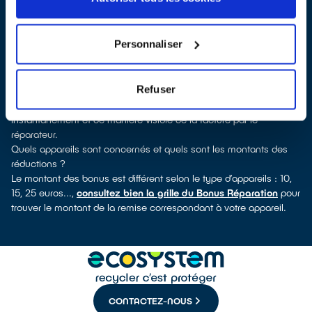
verrez pour quels types d’appareils ce professionnel a obtenu le
label. Réfrigérateur, lave-linge, petit électroménager, télé,
informatique, outillage électroportatif : à chaque famille
Personnaliser
d’appareils son réparateur spécialisé et labellisé QualiRépar.
Consulter l’annuaire
Comment bénéficier du Bonus Réparation à Courtenay ?
Refuser
Le Bonus Réparation est en vigueur chez tous les professionnels
de la réparation ayant obtenu le label QualiRépar. Il est déduit
instantanément et de manière visible de la facture par le
réparateur.
Quels appareils sont concernés et quels sont les montants des
réductions ?
Le montant des bonus est différent selon le type d’appareils : 10,
15, 25 euros...,
consultez bien la grille du Bonus Réparation
pour
trouver le montant de la remise correspondant à votre appareil.
CONTACTEZ-NOUS