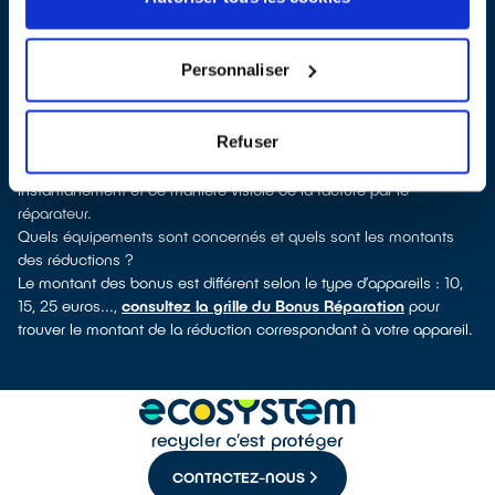
QualiRépar
. En cliquant sur la fiche détaillée du réparateur, vous
découvrirez pour quels types d’appareils ce professionnel a
obtenu le label. Congélateur, lave-linge, petit électroménager,
Personnaliser
télévision, informatique, outils électriques : à chaque famille
d’appareils son réparateur spécialisé et labellisé QualiRépar.
Comment bénéficier du Bonus Réparation à Lailly-en-Val ?
Refuser
Le Bonus Réparation est en vigueur chez tous les professionnels
de la réparation ayant obtenu le label QualiRépar. Il est déduit
instantanément et de manière visible de la facture par le
réparateur.
Quels équipements sont concernés et quels sont les montants
des réductions ?
Le montant des bonus est différent selon le type d’appareils : 10,
15, 25 euros...,
consultez la grille du Bonus Réparation
pour
trouver le montant de la réduction correspondant à votre appareil.
CONTACTEZ-NOUS