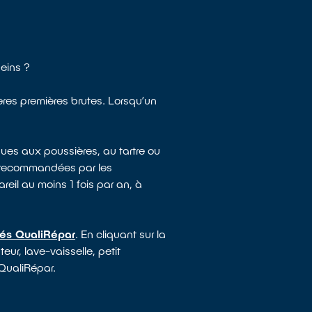
eins ?
ières premières brutes. Lorsqu’un
ues aux poussières, au tartre ou
e recommandées par les
reil au moins 1 fois par an, à
sés QualiRépar
. En cliquant sur la
ur, lave-vaisselle, petit
 QualiRépar.