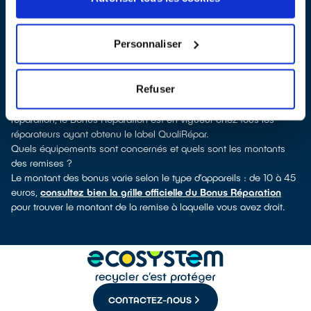
QualiRépar
. En cliquant sur la fiche détaillée du réparateur, vous
découvrirez pour quels types d’appareils ce professionnel a
obtenu le label. Congélateur, lave-linge, petit électroménager,
Personnaliser
télé, informatique, outillage électroportatif : à chaque famille
d’appareils son réparateur spécialisé et labellisé QualiRépar.
Consulter l’annuaire
Refuser
Comment bénéficier du Bonus Réparation à Fumel ?
Déduit instantanément et de manière visible de la facture de
réparation, le Bonus Réparation est en vigueur chez tous les
réparateurs ayant obtenu le label QualiRépar.
Quels équipements sont concernés et quels sont les montants
des remises ?
Le montant des bonus varie selon le type d’appareils : de 10 à 45
euros,
consultez bien la grille officielle du Bonus Réparation
pour trouver le montant de la remise à laquelle vous avez droit.
CONTACTEZ-NOUS