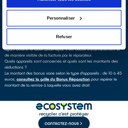
QualiRépar
. En cliquant sur la fiche détaillée du réparateur, vous
découvrirez pour quels types d’appareils ce professionnel a
obtenu le label. Congélateur, lave-linge, petit électroménager, TV,
Personnaliser
informatique, outillage électroportatif : à chaque famille
d’équipements son réparateur spécialisé et labellisé QualiRépar.
Consulter l’annuaire
Refuser
Comment bénéficier du Bonus Réparation à Gourdon ?
Le Bonus Réparation est en vigueur chez tous les réparateurs
ayant obtenu le label QualiRépar. Il est déduit instantanément et
de manière visible de la facture par le réparateur.
Quels appareils sont concernés et quels sont les montants des
réductions ?
Le montant des bonus varie selon le type d’appareils : de 10 à 45
euros,
consultez la grille du Bonus Réparation
pour repérer le
montant de la remise à laquelle vous avez droit.
CONTACTEZ-NOUS