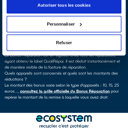
d'Anjou, vous pouvez consulter notre
annuaire de réparateurs
Autoriser tous les cookies
labellisés QualiRépar
. En cliquant sur la fiche détaillée du
réparateur, vous découvrirez pour quels types d’appareils ce
professionnel a obtenu le label. Réfrigérateur, lave-vaisselle, petit
Personnaliser
électroménager, TV, smartphone, outils électriques : à chaque
famille d’appareils son réparateur spécialisé et labellisé
QualiRépar.
Refuser
Comment bénéficier du Bonus Réparation à Saint-Barthélemy-
d'Anjou ?
Le Bonus Réparation est en vigueur chez tous les réparateurs
ayant obtenu le label QualiRépar. Il est déduit instantanément et
de manière visible de la facture de réparation.
Quels appareils sont concernés et quels sont les montants des
réductions ?
Le montant des bonus varie selon le type d’appareils : 10, 15, 25
euros...,
consultez la grille officielle du Bonus Réparation
pour
repérer le montant de la remise à laquelle vous avez droit.