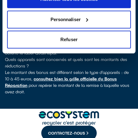
verrez pour quels types d’appareils ce professionnel a obtenu le
label. Congélateur, sèche-linge, petit électroménager, télé,
téléphone mobile, outils électriques : à chaque famille d’appareils
Personnaliser
son réparateur spécialisé et labellisé QualiRépar.
Consulter l’annuaire
Comment bénéficier du Bonus Réparation à Agneaux ?
Refuser
Immédiatement déduit de la facture par le réparateur, le Bonus
Réparation est en vigueur chez tous les réparateurs qui ont
obtenu le label QualiRépar.
Quels appareils sont concernés et quels sont les montants des
réductions ?
Le montant des bonus est différent selon le type d’appareils : de
10 à 45 euros,
consultez bien la grille officielle du Bonus
Réparation
pour repérer le montant de la remise à laquelle vous
avez droit.
CONTACTEZ-NOUS