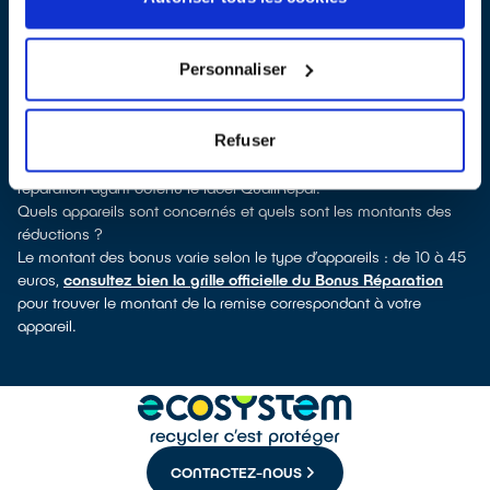
découvrirez pour quels types d’appareils ce professionnel a
obtenu le label. Réfrigérateur, sèche-linge, petit électroménager,
TV, téléphone mobile, outillage électroportatif : à chaque famille
Personnaliser
d’appareils son réparateur spécialisé et labellisé QualiRépar.
Consulter l’annuaire
Comment bénéficier du Bonus Réparation à Condé-sur-Vire ?
Refuser
Immédiatement déduit de la facture par le réparateur, le Bonus
Réparation est en vigueur chez tous les professionnels de la
réparation ayant obtenu le label QualiRépar.
Quels appareils sont concernés et quels sont les montants des
réductions ?
Le montant des bonus varie selon le type d’appareils : de 10 à 45
euros,
consultez bien la grille officielle du Bonus Réparation
pour trouver le montant de la remise correspondant à votre
appareil.
CONTACTEZ-NOUS