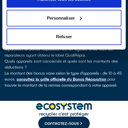
détaillée du réparateur, vous découvrirez pour quels types
d’appareils ce professionnel a obtenu le label. Réfrigérateur,
sèche-linge, petit électroménager, TV, téléphone mobile, outils
Personnaliser
électriques : à chaque famille d’équipements son réparateur
spécialisé et labellisé QualiRépar.
Consulter l’annuaire
Refuser
Comment bénéficier du Bonus Réparation à Sainte-Menehould ?
Déduit instantanément et de manière visible de la facture de
réparation, le Bonus Réparation est en vigueur chez tous les
réparateurs ayant obtenu le label QualiRépar.
Quels appareils sont concernés et quels sont les montants des
réductions ?
Le montant des bonus varie selon le type d’appareils : de 10 à 45
euros,
consultez la grille officielle du Bonus Réparation
pour
trouver le montant de la remise correspondant à votre appareil.
CONTACTEZ-NOUS