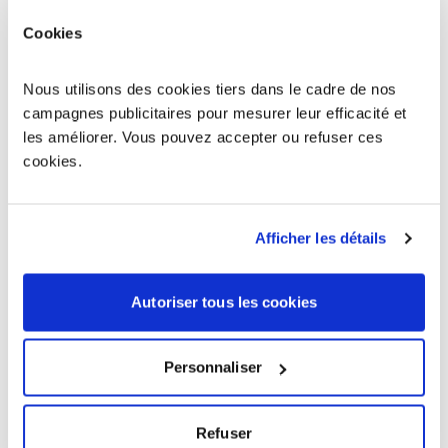
Case-Pilote
97222
Cookies
Le Diamant
97223
Nous utilisons des cookies tiers dans le cadre de nos
campagnes publicitaires pour mesurer leur efficacité et
Ducos
97224
les améliorer. Vous pouvez accepter ou refuser ces
cookies.
Le Marigot
97225
Afficher les détails
Sainte-Anne
97227
Sainte-Luce
97228
Autoriser tous les cookies
Les Trois-Îlets
97229
Personnaliser
Sainte-Marie
97230
Refuser