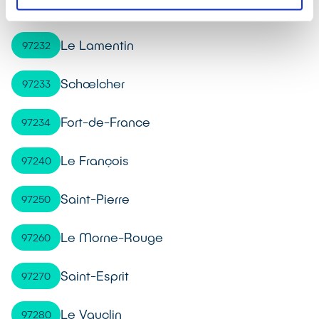
Le Robert
97231
Le Lamentin
97232
Schœlcher
97233
Fort-de-France
97234
Le François
97240
Saint-Pierre
97250
Le Morne-Rouge
97260
Saint-Esprit
97270
Le Vauclin
97280