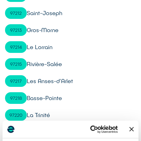
Saint-Joseph
97212
Gros-Morne
97213
Le Lorrain
97214
Rivière-Salée
97215
Les Anses-d'Arlet
97217
Basse-Pointe
97218
La Trinité
97220
Le Carbet
97221