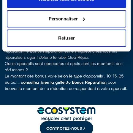
QualiRépar
. En cliquant sur la fiche détaillée du réparateur, vous
verrez pour quels types d’appareils ce professionnel a obtenu le
label. Réfrigérateur, sèche-linge, petit électroménager, télévision,
Personnaliser
informatique, outillage électroportatif : à chaque famille
d’appareils son réparateur spécialisé et labellisé QualiRépar.
Consulter l’annuaire
Refuser
Comment bénéficier du Bonus Réparation à Baud ?
Déduit instantanément et de manière visible de la facture de
réparation, le Bonus Réparation est en vigueur chez tous les
réparateurs ayant obtenu le label QualiRépar.
Quels appareils sont concernés et quels sont les montants des
réductions ?
Le montant des bonus varie selon le type d’appareils : 10, 15, 25
euros...,
consultez bien la grille du Bonus Réparation
pour
trouver le montant de la réduction correspondant à votre appareil.
CONTACTEZ-NOUS