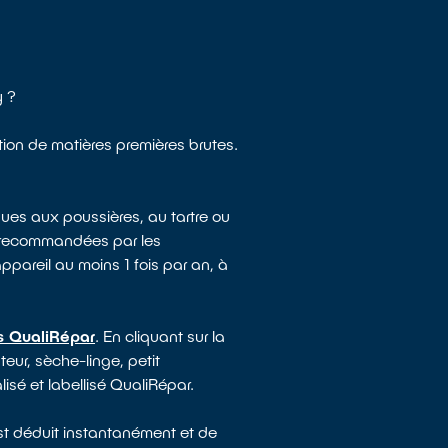
y ?
tion de matières premières brutes.
ues aux poussières, au tartre ou
e recommandées par les
appareil au moins 1 fois par an, à
és QualiRépar
. En cliquant sur la
eur, sèche-linge, petit
isé et labellisé QualiRépar.
est déduit instantanément et de