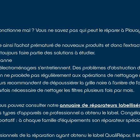
fonctionne mal ? Vous ne savez pas qui peut le réparer à Ploua
te ainsi l’achat prématuré de nouveaux produits et donc l’extrac
oujours faire partie des solutions à étudier.
 panne
électroménagers s’entretiennent. Des problèmes d’obstruction d
 on ne procède pas régulièrement aux opérations de nettoyag
rs recommandent de dépoussiérer la grille noire à l’arrière de l’
arfois nécessaire de nettoyer les filtres plusieurs fois par mois.
vous pouvez consulter notre
annuaire de réparateurs labellis
s types d’appareils ce professionnel a obtenu le label. Congélat
portatif : à chaque famille d’équipements son réparateur spécial
ionnels de la réparation ayant obtenu le label QualiRépar. Il 