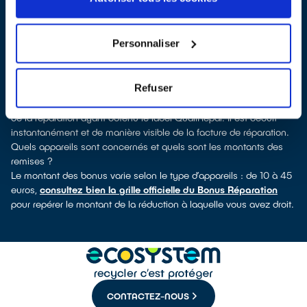
labellisés QualiRépar
. En cliquant sur la fiche détaillée du
réparateur, vous verrez pour quels types d’appareils ce
professionnel a obtenu le label. Congélateur, lave-vaisselle, petit
Personnaliser
électroménager, télé, smartphone, outils électriques : à chaque
famille d’appareils son réparateur spécialisé et labellisé
QualiRépar.
Refuser
Comment bénéficier du Bonus Réparation à Plumeliau Bieuzy ?
Le Bonus Réparation est en vigueur chez tous les professionnels
de la réparation ayant obtenu le label QualiRépar. Il est déduit
instantanément et de manière visible de la facture de réparation.
Quels appareils sont concernés et quels sont les montants des
remises ?
Le montant des bonus varie selon le type d’appareils : de 10 à 45
euros,
consultez bien la grille officielle du Bonus Réparation
pour repérer le montant de la réduction à laquelle vous avez droit.
CONTACTEZ-NOUS