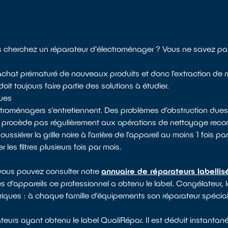
cherchez un réparateur d'électroménager ? Vous ne savez pas 
 l’achat prématuré de nouveaux produits et donc l’extraction de 
it toujours faire partie des solutions à étudier.
ques
ectroménagers s’entretiennent. Des problèmes d’obstruction dues
e procède pas régulièrement aux opérations de nettoyage reco
rer la grille noire à l’arrière de l’appareil au moins 1 fois par 
les filtres plusieurs fois par mois.
 vous pouvez consulter notre
annuaire de réparateurs labelli
es d’appareils ce professionnel a obtenu le label. Congélateur, l
triques : à chaque famille d’équipements son réparateur spéciali
eurs ayant obtenu le label QualiRépar. Il est déduit instantané