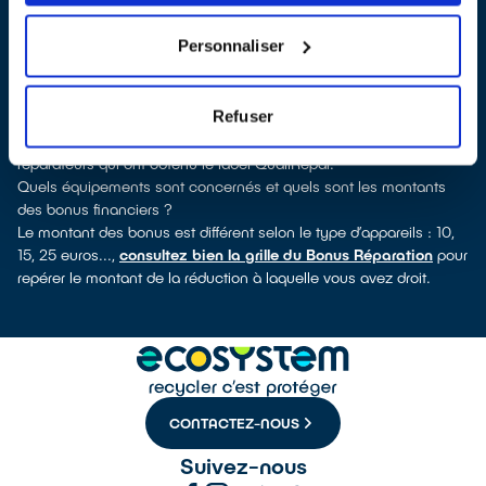
découvrirez pour quels types d’appareils ce professionnel a
obtenu le label. Congélateur, sèche-linge, petit électroménager,
Personnaliser
télévision, smartphone, outils électriques : à chaque famille
d’équipements son réparateur spécialisé et labellisé QualiRépar.
Comment bénéficier du Bonus Réparation à Cléguer ?
Refuser
Déduit instantanément et de manière visible de la facture de
réparation, le Bonus Réparation est en vigueur chez tous les
réparateurs qui ont obtenu le label QualiRépar.
Quels équipements sont concernés et quels sont les montants
des bonus financiers ?
Le montant des bonus est différent selon le type d’appareils : 10,
15, 25 euros...,
consultez bien la grille du Bonus Réparation
pour
repérer le montant de la réduction à laquelle vous avez droit.
CONTACTEZ-NOUS
Suivez-nous