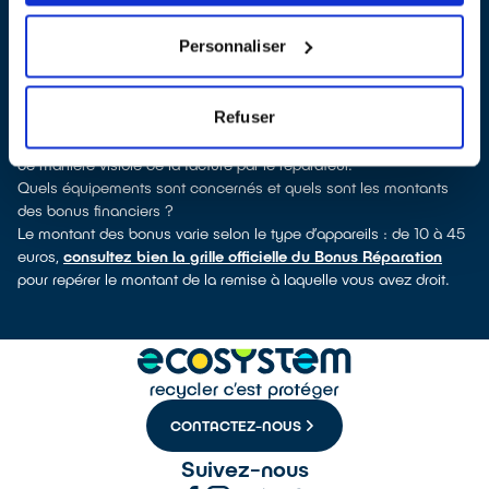
verrez pour quels types d’appareils ce professionnel a obtenu le
label. Congélateur, sèche-linge, petit électroménager, télévision,
Personnaliser
informatique, outils électriques : à chaque famille d’appareils son
réparateur spécialisé et labellisé QualiRépar.
Comment bénéficier du Bonus Réparation à Ploeren ?
Refuser
Le Bonus Réparation est en vigueur chez tous les réparateurs
ayant obtenu le label QualiRépar. Il est déduit instantanément et
de manière visible de la facture par le réparateur.
Quels équipements sont concernés et quels sont les montants
des bonus financiers ?
Le montant des bonus varie selon le type d’appareils : de 10 à 45
euros,
consultez bien la grille officielle du Bonus Réparation
pour repérer le montant de la remise à laquelle vous avez droit.
CONTACTEZ-NOUS
Suivez-nous