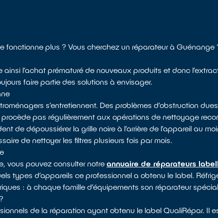
 ne fonctionne plus ? Vous cherchez un réparateur à Guénange 
te ainsi l’achat prématuré de nouveaux produits et donc l’extrac
jours faire partie des solutions à envisager.
nne
ectroménagers s’entretiennent. Des problèmes d’obstruction dues
e procède pas régulièrement aux opérations de nettoyage rec
 de dépoussiérer la grille noire à l’arrière de l’appareil au moin
saire de nettoyer les filtres plusieurs fois par mois.
ge
e, vous pouvez consulter notre
annuaire de réparateurs label
els types d’appareils ce professionnel a obtenu le label. Réfrigér
triques : à chaque famille d’équipements son réparateur spéciali
?
ionnels de la réparation ayant obtenu le label QualiRépar. Il 