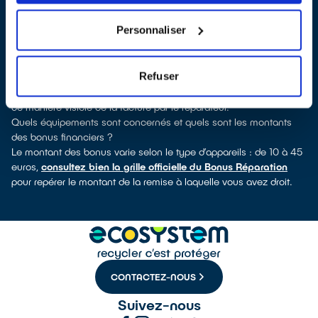
verrez pour quels types d’appareils ce professionnel a obtenu le
label. Congélateur, sèche-linge, petit électroménager, télévision,
Personnaliser
informatique, outils électriques : à chaque famille d’appareils son
réparateur spécialisé et labellisé QualiRépar.
Comment bénéficier du Bonus Réparation à Wattignies ?
Refuser
Le Bonus Réparation est en vigueur chez tous les réparateurs
ayant obtenu le label QualiRépar. Il est déduit instantanément et
de manière visible de la facture par le réparateur.
Quels équipements sont concernés et quels sont les montants
des bonus financiers ?
Le montant des bonus varie selon le type d’appareils : de 10 à 45
euros,
consultez bien la grille officielle du Bonus Réparation
pour repérer le montant de la remise à laquelle vous avez droit.
CONTACTEZ-NOUS
Suivez-nous