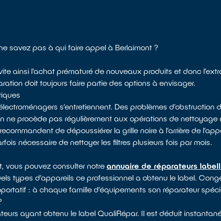
ne savez pas à qui faire appel à Berlaimont ?
vite ainsi l’achat prématuré de nouveaux produits et donc l’ext
ation doit toujours faire partie des options à envisager.
riques
électroménagers s’entretiennent. Des problèmes d’obstruction d
 on ne procède pas régulièrement aux opérations de nettoyag
recommandent de dépoussiérer la grille noire à l’arrière de l’appa
arfois nécessaire de nettoyer les filtres plusieurs fois par mois.
t, vous pouvez consulter notre
annuaire de réparateurs label
uels types d’appareils ce professionnel a obtenu le label. Congél
roportatif : à chaque famille d’équipements son réparateur spécia
?
eurs ayant obtenu le label QualiRépar. Il est déduit instantané