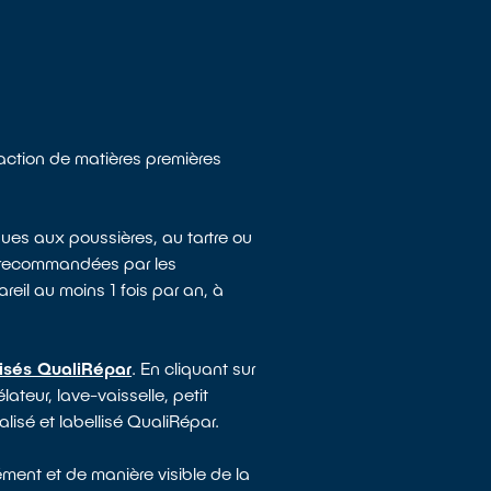
raction de matières premières
ues aux poussières, au tartre ou
e recommandées par les
reil au moins 1 fois par an, à
lisés QualiRépar
. En cliquant sur
ateur, lave-vaisselle, petit
lisé et labellisé QualiRépar.
ment et de manière visible de la