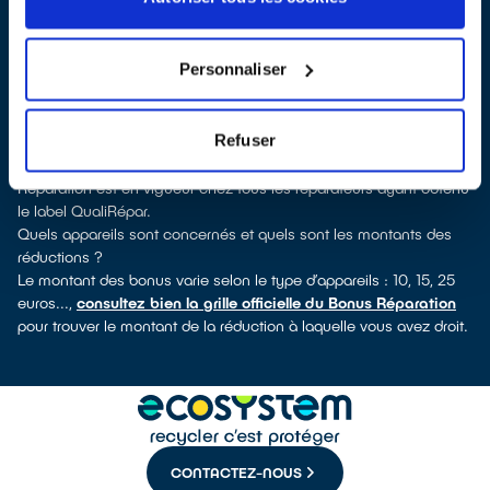
QualiRépar
. En cliquant sur la fiche détaillée du réparateur, vous
découvrirez pour quels types d’appareils ce professionnel a
obtenu le label. Congélateur, lave-vaisselle, petit électroménager,
Personnaliser
télévision, informatique, outils électriques : à chaque famille
d’appareils son réparateur spécialisé et labellisé QualiRépar.
Consulter l’annuaire
Refuser
Comment bénéficier du Bonus Réparation à Loon-Plage ?
Immédiatement déduit de la facture par le réparateur, le Bonus
Réparation est en vigueur chez tous les réparateurs ayant obtenu
le label QualiRépar.
Quels appareils sont concernés et quels sont les montants des
réductions ?
Le montant des bonus varie selon le type d’appareils : 10, 15, 25
euros...,
consultez bien la grille officielle du Bonus Réparation
pour trouver le montant de la réduction à laquelle vous avez droit.
CONTACTEZ-NOUS