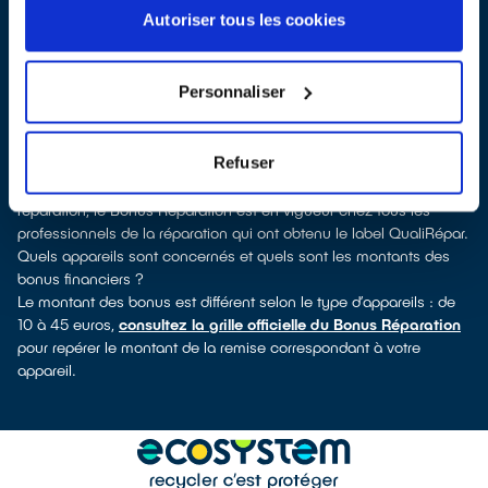
pouvez consulter notre
annuaire de réparateurs labellisés
Autoriser tous les cookies
QualiRépar
. En cliquant sur la fiche détaillée du réparateur, vous
verrez pour quels types d’appareils ce professionnel a obtenu le
label. Réfrigérateur, lave-vaisselle, petit électroménager, TV,
Personnaliser
informatique, outils électriques : à chaque famille d’appareils son
réparateur spécialisé et labellisé QualiRépar.
Consulter l’annuaire
Refuser
Comment bénéficier du Bonus Réparation à Bourbourg ?
Déduit instantanément et de manière visible de la facture de
réparation, le Bonus Réparation est en vigueur chez tous les
professionnels de la réparation qui ont obtenu le label QualiRépar.
Quels appareils sont concernés et quels sont les montants des
bonus financiers ?
Le montant des bonus est différent selon le type d’appareils : de
10 à 45 euros,
consultez la grille officielle du Bonus Réparation
pour repérer le montant de la remise correspondant à votre
appareil.