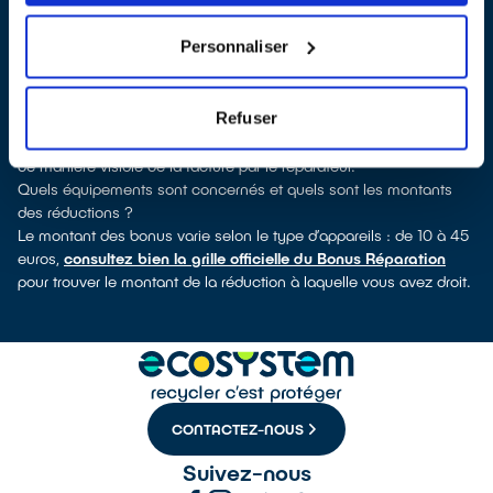
découvrirez pour quels types d’appareils ce professionnel a
obtenu le label. Réfrigérateur, sèche-linge, petit électroménager,
Personnaliser
TV, téléphone mobile, outillage électroportatif : à chaque famille
d’appareils son réparateur spécialisé et labellisé QualiRépar.
Comment bénéficier du Bonus Réparation à Willems ?
Refuser
Le Bonus Réparation est en vigueur chez tous les réparateurs
ayant obtenu le label QualiRépar. Il est déduit instantanément et
de manière visible de la facture par le réparateur.
Quels équipements sont concernés et quels sont les montants
des réductions ?
Le montant des bonus varie selon le type d’appareils : de 10 à 45
euros,
consultez bien la grille officielle du Bonus Réparation
pour trouver le montant de la réduction à laquelle vous avez droit.
CONTACTEZ-NOUS
Suivez-nous