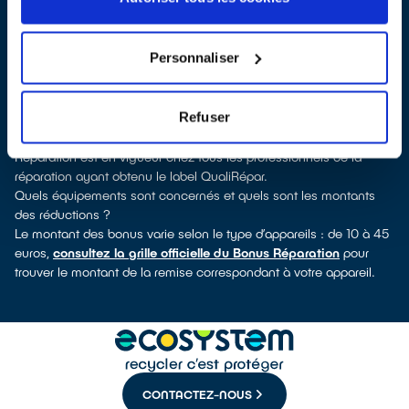
QualiRépar
. En cliquant sur la fiche détaillée du réparateur, vous
découvrirez pour quels types d’appareils ce professionnel a
obtenu le label. Réfrigérateur, sèche-linge, petit électroménager,
Personnaliser
télé, téléphone mobile, outils électriques : à chaque famille
d’équipements son réparateur spécialisé et labellisé QualiRépar.
Consulter l’annuaire
Refuser
Comment bénéficier du Bonus Réparation à Méru ?
Immédiatement déduit de la facture par le réparateur, le Bonus
Réparation est en vigueur chez tous les professionnels de la
réparation ayant obtenu le label QualiRépar.
Quels équipements sont concernés et quels sont les montants
des réductions ?
Le montant des bonus varie selon le type d’appareils : de 10 à 45
euros,
consultez la grille officielle du Bonus Réparation
pour
trouver le montant de la remise correspondant à votre appareil.
CONTACTEZ-NOUS