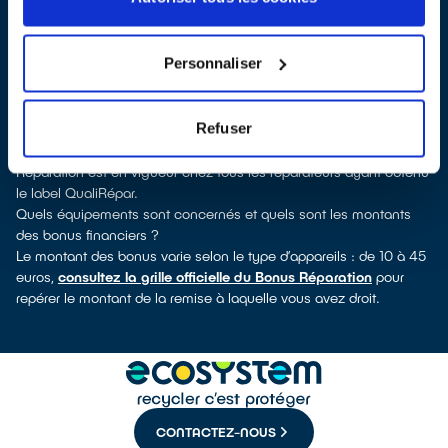
QualiRépar
. En cliquant sur la fiche détaillée du réparateur, vous
verrez pour quels types d’appareils ce professionnel a obtenu le
label. Congélateur, lave-vaisselle, petit électroménager, télé,
Personnaliser
smartphone, outils électriques : à chaque famille d’équipements
son réparateur spécialisé et labellisé QualiRépar.
Consulter l’annuaire
Refuser
Comment bénéficier du Bonus Réparation à Mouy ?
Immédiatement déduit de la facture par le réparateur, le Bonus
Réparation est en vigueur chez tous les réparateurs ayant obtenu
le label QualiRépar.
Quels équipements sont concernés et quels sont les montants
des bonus financiers ?
Le montant des bonus varie selon le type d’appareils : de 10 à 45
euros,
consultez la grille officielle du Bonus Réparation
pour
repérer le montant de la remise à laquelle vous avez droit.
CONTACTEZ-NOUS