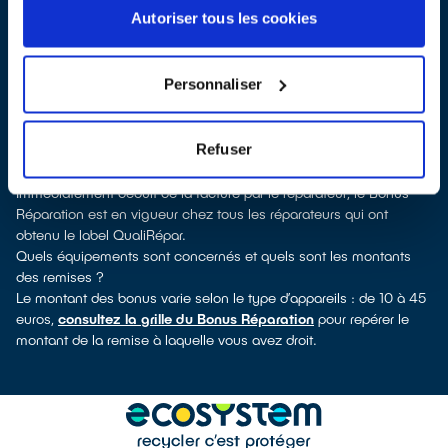
labellisés QualiRépar
. En cliquant sur la fiche détaillée du
Autoriser tous les cookies
réparateur, vous découvrirez pour quels types d’appareils ce
professionnel a obtenu le label. Réfrigérateur, lave-vaisselle, petit
électroménager, télévision, téléphone mobile, outils électriques : à
Personnaliser
chaque famille d’appareils son réparateur spécialisé et labellisé
QualiRépar.
Consulter l’annuaire
Refuser
Comment bénéficier du Bonus Réparation à Crèvecœur-le-Grand
?
Immédiatement déduit de la facture par le réparateur, le Bonus
Réparation est en vigueur chez tous les réparateurs qui ont
obtenu le label QualiRépar.
Quels équipements sont concernés et quels sont les montants
des remises ?
Le montant des bonus varie selon le type d’appareils : de 10 à 45
euros,
consultez la grille du Bonus Réparation
pour repérer le
montant de la remise à laquelle vous avez droit.