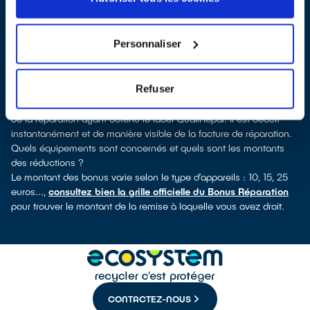
vous pouvez consulter notre
annuaire de réparateurs labellisés
QualiRépar
. En cliquant sur la fiche détaillée du réparateur, vous
verrez pour quels types d’appareils ce professionnel a obtenu le
Personnaliser
label. Congélateur, lave-vaisselle, petit électroménager,
télévision, informatique, outillage électroportatif : à chaque famille
d’appareils son réparateur spécialisé et labellisé QualiRépar.
Refuser
Comment bénéficier du Bonus Réparation à Andeville ?
Le Bonus Réparation est en vigueur chez tous les professionnels
de la réparation ayant obtenu le label QualiRépar. Il est déduit
instantanément et de manière visible de la facture de réparation.
Quels équipements sont concernés et quels sont les montants
des réductions ?
Le montant des bonus varie selon le type d’appareils : 10, 15, 25
euros...,
consultez bien la grille officielle du Bonus Réparation
pour trouver le montant de la remise à laquelle vous avez droit.
CONTACTEZ-NOUS