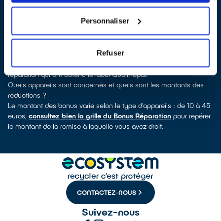
découvrirez pour quels types d’appareils ce professionnel a
obtenu le label. Réfrigérateur, lave-linge, petit électroménager,
Personnaliser
télé, téléphone mobile, outillage électroportatif : à chaque famille
d’équipements son réparateur spécialisé et labellisé QualiRépar.
Comment bénéficier du Bonus Réparation à Agnetz ?
Refuser
Immédiatement déduit de la facture par le réparateur, le Bonus
Réparation est en vigueur chez tous les professionnels de la
réparation qui ont obtenu le label QualiRépar.
Quels appareils sont concernés et quels sont les montants des
réductions ?
Le montant des bonus varie selon le type d’appareils : de 10 à 45
euros,
consultez bien la grille du Bonus Réparation
pour repérer
le montant de la remise à laquelle vous avez droit.
CONTACTEZ-NOUS
Suivez-nous