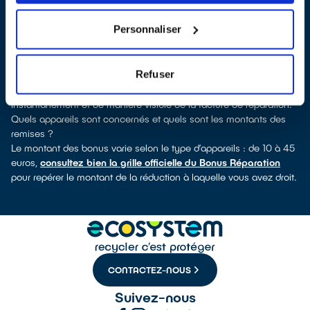
verrez pour quels types d’appareils ce professionnel a obtenu le
label. Congélateur, lave-linge, petit électroménager, télévision,
Personnaliser
smartphone, outils électriques : à chaque famille d’équipements
son réparateur spécialisé et labellisé QualiRépar.
Comment bénéficier du Bonus Réparation à Clermont ?
Refuser
Le Bonus Réparation est en vigueur chez tous les professionnels
de la réparation ayant obtenu le label QualiRépar. Il est déduit
instantanément et de manière visible de la facture de réparation.
Quels appareils sont concernés et quels sont les montants des
remises ?
Le montant des bonus varie selon le type d’appareils : de 10 à 45
euros,
consultez bien la grille officielle du Bonus Réparation
pour repérer le montant de la réduction à laquelle vous avez droit.
CONTACTEZ-NOUS
Suivez-nous