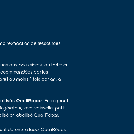
nc l’extraction de ressources
ues aux poussières, au tartre ou
e recommandées par les
reil au moins 1 fois par an, à
ellisés QualiRépar
. En cliquant
igérateur, lave-vaisselle, petit
lisé et labellisé QualiRépar.
ont obtenu le label QualiRépar.