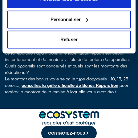
QualiRépar
. En cliquant sur la fiche détaillée du réparateur, vous
verrez pour quels types d’appareils ce professionnel a obtenu le
label. Réfrigérateur, sèche-linge, petit électroménager, télé,
Personnaliser
informatique, outillage électroportatif : à chaque famille
d’équipements son réparateur spécialisé et labellisé QualiRépar.
Consulter l’annuaire
Refuser
Comment bénéficier du Bonus Réparation à Marles-les-Mines ?
Le Bonus Réparation est en vigueur chez tous les professionnels
de la réparation ayant obtenu le label QualiRépar. Il est déduit
instantanément et de manière visible de la facture de réparation.
Quels appareils sont concernés et quels sont les montants des
réductions ?
Le montant des bonus varie selon le type d’appareils : 10, 15, 25
euros...,
consultez la grille officielle du Bonus Réparation
pour
repérer le montant de la remise à laquelle vous avez droit.
CONTACTEZ-NOUS