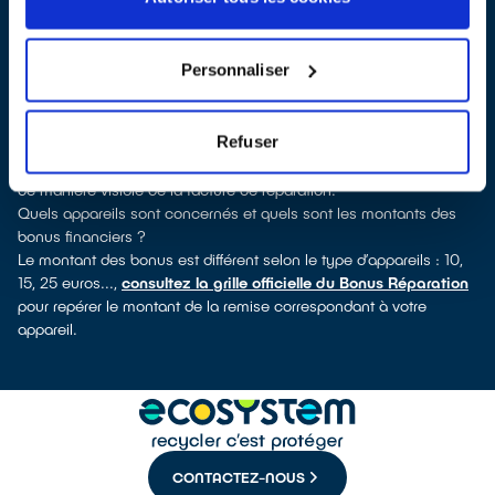
verrez pour quels types d’appareils ce professionnel a obtenu le
label. Congélateur, lave-vaisselle, petit électroménager,
télévision, smartphone, outils électriques : à chaque famille
Personnaliser
d’équipements son réparateur spécialisé et labellisé QualiRépar.
Consulter l’annuaire
Comment bénéficier du Bonus Réparation à Mazingarbe ?
Refuser
Le Bonus Réparation est en vigueur chez tous les réparateurs
ayant obtenu le label QualiRépar. Il est déduit instantanément et
de manière visible de la facture de réparation.
Quels appareils sont concernés et quels sont les montants des
bonus financiers ?
Le montant des bonus est différent selon le type d’appareils : 10,
15, 25 euros...,
consultez la grille officielle du Bonus Réparation
pour repérer le montant de la remise correspondant à votre
appareil.
CONTACTEZ-NOUS