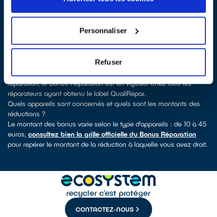
QualiRépar
. En cliquant sur la fiche détaillée du réparateur, vous
verrez pour quels types d’appareils ce professionnel a obtenu le
label. Réfrigérateur, lave-linge, petit électroménager, télévision,
Personnaliser
téléphone mobile, outils électriques : à chaque famille
d’équipements son réparateur spécialisé et labellisé QualiRépar.
Consulter l’annuaire
Refuser
Comment bénéficier du Bonus Réparation à Laventie ?
Déduit instantanément et de manière visible de la facture de
réparation, le Bonus Réparation est en vigueur chez tous les
réparateurs ayant obtenu le label QualiRépar.
Quels appareils sont concernés et quels sont les montants des
réductions ?
Le montant des bonus varie selon le type d’appareils : de 10 à 45
euros,
consultez bien la grille officielle du Bonus Réparation
pour repérer le montant de la réduction à laquelle vous avez droit.
CONTACTEZ-NOUS