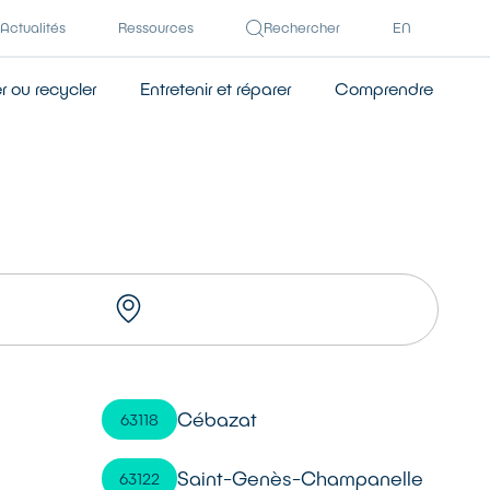
Actualités
Ressources
Rechercher
EN
 ou recycler
Entretenir et réparer
Comprendre
TROUVER UN RÉPARATEUR
Cébazat
63118
Saint-Genès-Champanelle
63122