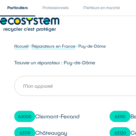
Particuliers
Professionnels
Metteurs en marché
Accueil
Réparateurs en France
Puy-de-Dôme
Trouver un réparateur : Puy-de-Dôme
Clermont-Ferrand
B
63000
63110
Châteaugay
C
63119
63120