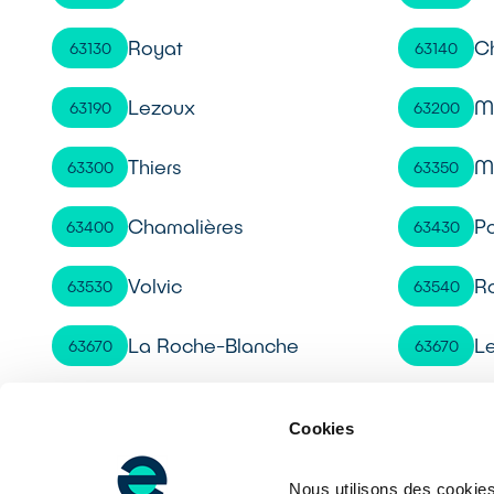
Royat
C
63130
63140
Lezoux
M
63190
63200
Thiers
M
63300
63350
Chamalières
P
63400
63430
Volvic
R
63530
63540
La Roche-Blanche
L
63670
63670
Cournon-d'Auvergne
O
63800
63870
Cookies
Nous utilisons des cookies