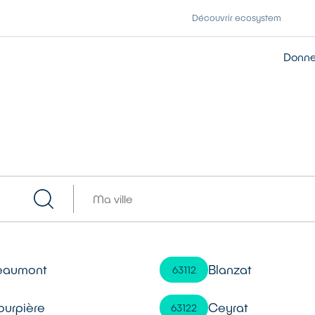
Découvrir ecosystem
Donner
eaumont
Blanzat
63112
ourpière
Ceyrat
63122