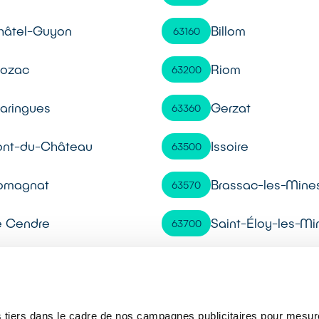
hâtel-Guyon
Billom
63160
ozac
Riom
63200
aringues
Gerzat
63360
ont-du-Château
Issoire
63500
omagnat
Brassac-les-Mine
63570
e Cendre
Saint-Éloy-les-Mi
63700
rcines
Vertaizon
63910
 tiers dans le cadre de nos campagnes publicitaires pour mesure