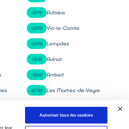
Aubière
63170
Vic-le-Comte
63270
Lempdes
63370
Aulnat
63510
s
Ambert
63600
nes
Les Martres-de-Veyre
63730
Veyre-Monton
63960
Autoriser tous les cookies
r leur