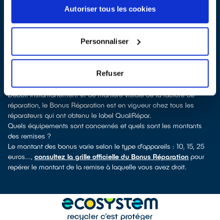
de-Luz, vous pouvez consulter notre
annuaire de réparateurs
Autoriser tous les cookies
labellisés QualiRépar
. En cliquant sur la fiche détaillée du
réparateur, vous découvrirez pour quels types d’appareils ce
professionnel a obtenu le label. Réfrigérateur, lave-vaisselle, petit
Personnaliser
électroménager, télé, téléphone mobile, outillage électroportatif :
à chaque famille d’appareils son réparateur spécialisé et labellisé
QualiRépar.
Refuser
Consulter l’annuaire
Comment bénéficier du Bonus Réparation à Saint-Jean-de-Luz ?
Déduit instantanément et de manière visible de la facture de
réparation, le Bonus Réparation est en vigueur chez tous les
réparateurs qui ont obtenu le label QualiRépar.
Quels équipements sont concernés et quels sont les montants
des remises ?
Le montant des bonus varie selon le type d’appareils : 10, 15, 25
euros...,
consultez la grille officielle du Bonus Réparation
pour
repérer le montant de la remise à laquelle vous avez droit.