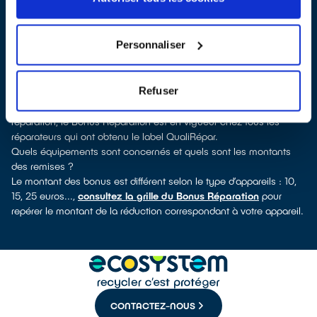
vous pouvez consulter notre
annuaire de réparateurs labellisés
QualiRépar
. En cliquant sur la fiche détaillée du réparateur, vous
découvrirez pour quels types d’appareils ce professionnel a
Personnaliser
obtenu le label. Congélateur, lave-linge, petit électroménager,
télé, téléphone mobile, outillage électroportatif : à chaque famille
d’équipements son réparateur spécialisé et labellisé QualiRépar.
Refuser
Comment bénéficier du Bonus Réparation à Saint-Pierre-d'Irube ?
Déduit instantanément et de manière visible de la facture de
réparation, le Bonus Réparation est en vigueur chez tous les
réparateurs qui ont obtenu le label QualiRépar.
Quels équipements sont concernés et quels sont les montants
des remises ?
Le montant des bonus est différent selon le type d’appareils : 10,
15, 25 euros...,
consultez la grille du Bonus Réparation
pour
repérer le montant de la réduction correspondant à votre appareil.
CONTACTEZ-NOUS