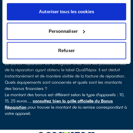
Palalda, vous pouvez consulter notre
annuaire de réparateurs
labellisés QualiRépar
. En cliquant sur la fiche détaillée du
Autoriser tous les cookies
réparateur, vous verrez pour quels types d’appareils ce
professionnel a obtenu le label. Réfrigérateur, lave-vaisselle, petit
électroménager, TV, informatique, outillage électroportatif : à
Personnaliser
chaque famille d’appareils son réparateur spécialisé et labellisé
QualiRépar.
Consulter l’annuaire
Refuser
Comment bénéficier du Bonus Réparation à Amélie-les-Bains-
Palalda ?
Le Bonus Réparation est en vigueur chez tous les professionnels
de la réparation ayant obtenu le label QualiRépar. Il est déduit
instantanément et de manière visible de la facture de réparation.
Quels équipements sont concernés et quels sont les montants
des bonus financiers ?
Le montant des bonus est différent selon le type d’appareils : 10,
15, 25 euros...,
consultez bien la grille officielle du Bonus
Réparation
pour trouver le montant de la remise correspondant à
votre appareil.